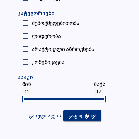
კატეგორიები
შემოქმედებითობა
ლიდერობა
პრაქტიკული აზროვნება
კომუნიკაცია
ასაკი
მინ
მაქს
11
17
ᲒᲐᲡᲣᲤᲗᲐᲕᲔᲑᲐ
ᲒᲐᲤᲘᲚᲢᲠᲕᲐ